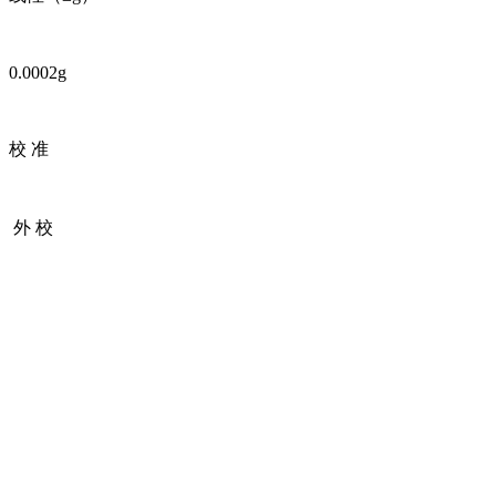
0.0002g
校 准
外 校