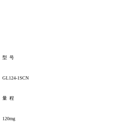
型 号
GL124-1SCN
量 程
120mg